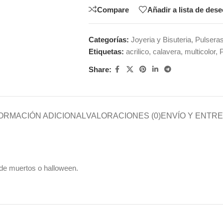
Compare
Añadir a lista de des
Categorías:
Joyeria y Bisuteria
,
Pulsera
Etiquetas:
acrilico
,
calavera
,
multicolor
,
Share:
ORMACIÓN ADICIONAL
VALORACIONES (0)
ENVÍO Y ENTR
a de muertos o halloween.