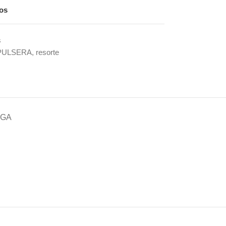
eos
s
PULSERA
,
resorte
EGA