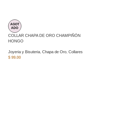
AGOT
ADO
COLLAR CHAPA DE ORO CHAMPIÑÓN
HONGO
Joyeria y Bisuteria
,
Chapa de Oro
,
Collares
$
99.00
AGOT
ADO
COLLAR CHAPA
CRISTO