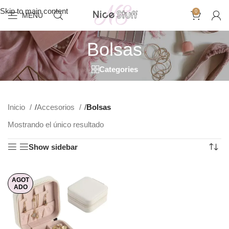
Skip to main content
0
MENU
Bolsas
Categories
Inicio
/
Accesorios
/
Bolsas
Mostrando el único resultado
Show sidebar
AGOT
ADO