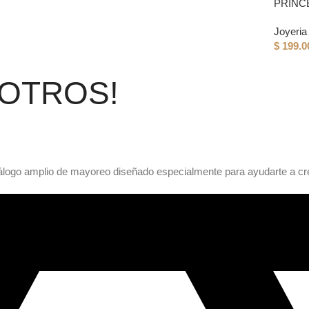
PRINC
Joyeria 
$
199.0
OTROS!
atálogo amplio de mayoreo diseñado especialmente para ayudarte a c