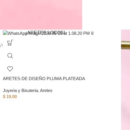
¡ARETES LOCOS!
¡Visita toda nuestra sección de aretes aesthethic!
VER MAS
ARETES DE DISEÑO PLUMA PLATEADA
Joyeria y Bisuteria
,
Aretes
$
19.00