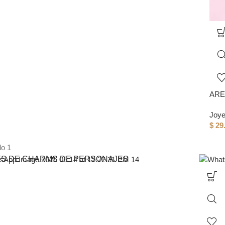
ARE
Joye
$
29
ES DE CHARMS DE PERSONAJES
 modelos de tus personajes favoritos!
VER MAS