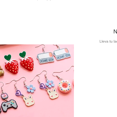
N
Lleva tu l