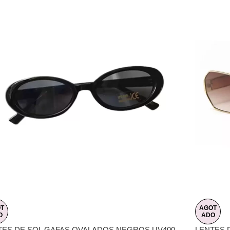
T
AGOT
O
ADO
TES DE SOL GAFAS OVALADOS NEGROS UV400
LENTES 