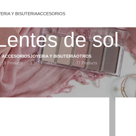
ERIA Y BISUTERIA
ACCESORIOS
Lentes de sol
ACCESORIOS
JOYERIA Y BISUTERIA
OTROS
18 Products
1,161 Products
77 Products
Mostrar
9
12