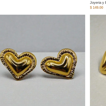
Joyeria y 
$
149.00