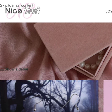
Skip to main content
JOY
Inicio
/
Joyeria y Bisuteria
/
Aretes
Show sidebar