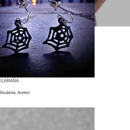
ELARAÑA
Bisuteria
,
Aretes