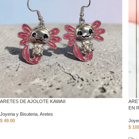
ARETES DE AJOLOTE KAWAII
ARE
EN 
Joyeria y Bisuteria
,
Aretes
$
49.00
Joyer
$
109