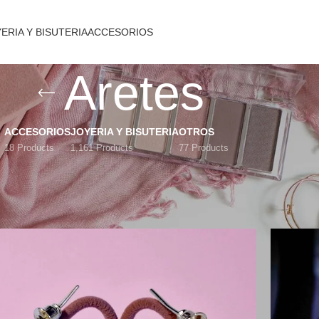
ERIA Y BISUTERIA
ACCESORIOS
Aretes
ACCESORIOS
JOYERIA Y BISUTERIA
OTROS
18 Products
1,161 Products
77 Products
Mostrar
9
12