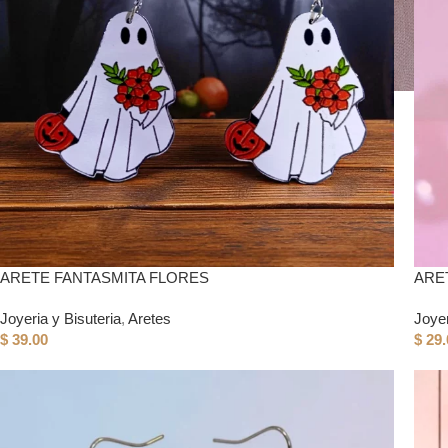
ARETE FANTASMITA FLORES
ARE
Joyeria y Bisuteria
,
Aretes
Joyer
$
39.00
$
29.