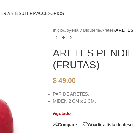
ERIA Y BISUTERIA
ACCESORIOS
Inicio
/
Joyeria y Bisuteria
/
Aretes
/
ARETES
ARETES PENDI
(FRUTAS)
$
49.00
PAR DE ARETES.
MIDEN 2 CM x 2 CM.
Agotado
Compare
Añadir a lista de des