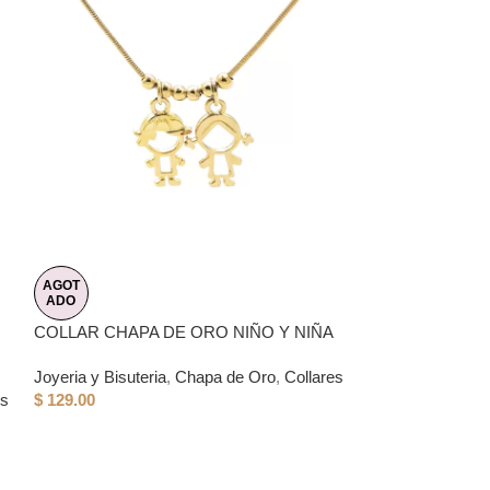
AGOT
AGOT
ADO
ADO
COLLAR CHAPA DE ORO NIÑO Y NIÑA
COLLAR CHAPA
DELGADO
Joyeria y Bisuteria
,
Chapa de Oro
,
Collares
es
$
129.00
Joyeria y Bisuter
$
109.00