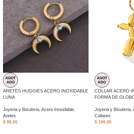
AGOT
AGOT
ADO
ADO
ARETES HUGGIES ACERO INOXIDABLE
COLLAR ACERO I
LUNA
FORMA DE GLOB
Joyeria y Bisuteria
,
Acero Inoxidable
,
Joyeria y Bisuteria
,
Aretes
Collares
$
99.00
$
199.00