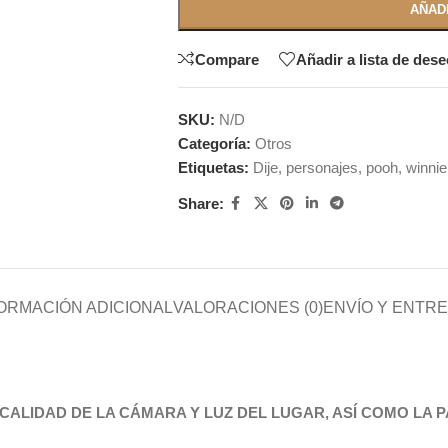
AÑAD
Compare
Añadir a lista de des
SKU:
N/D
Categoría:
Otros
Etiquetas:
Dije
,
personajes
,
pooh
,
winnie
Share:
ORMACIÓN ADICIONAL
VALORACIONES (0)
ENVÍO Y ENTR
CALIDAD DE LA CÁMARA Y LUZ DEL LUGAR, ASÍ COMO LA