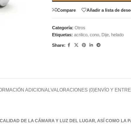
Compare
Añadir a lista de des
Categoría:
Otros
Etiquetas:
acrilico
,
cono
,
Dije
,
helado
Share:
ORMACIÓN ADICIONAL
VALORACIONES (0)
ENVÍO Y ENTR
CALIDAD DE LA CÁMARA Y LUZ DEL LUGAR, ASÍ COMO LA