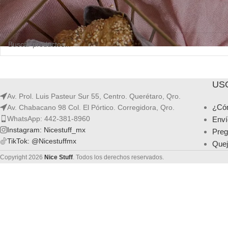
No se encontraron productos que concuerden con la selección.
USO
Av. Prol. Luis Pasteur Sur 55, Centro. Querétaro, Qro.
¿Có
Av. Chabacano 98 Col. El Pórtico. Corregidora, Qro.
WhatsApp: 442-381-8960
Enví
Instagram: Nicestuff_mx
Preg
TikTok: @Nicestuffmx
Quej
Copyright 2026
Nice Stuff
. Todos los derechos reservados.