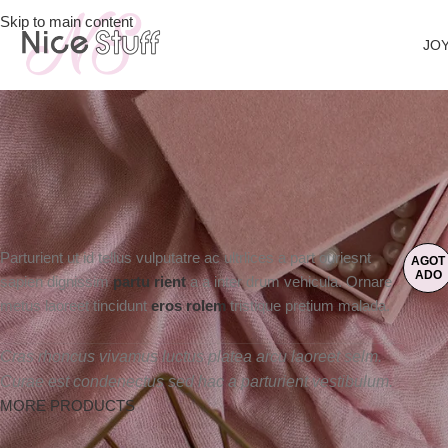
Skip to main content
JOY
Parturient ut id tellus vulputatre ac ultrlices a part ouriesnt
AGOT
ADO
sapien dignissim
partu rient
a a inter drum vehicula. Ornare
metus laoreet tincidunt
eros rolem
tristique pretium malada.
Cras rhoncus vivamus luctus platea arcu laoreet selm.
Curae est condenectus sed hac a parturient vestibulum.
MORE PRODUCTS
Inicio
/
Hay